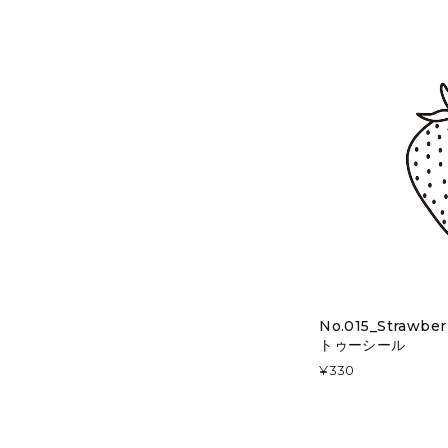
No.015_Strawb
トゥーシール
¥330