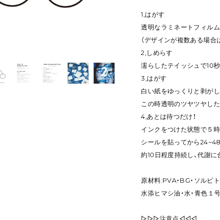
1,はがす
透明なラミネートフィルム
（デザインが複数ある場合
2,しめらす
濡らしたテイッシュで10
3,はがす
白い紙をゆっくりと剥がし
この時透明のツヤツヤした
4,あとは待つだけ！
インクをつけた状態で５時
シールを貼ってから24~4
約10日程度持続し、代謝
原材料:PVA・BG・ソルビ
水添ヒマシ油・水・青色１号
▷▷▷注意点◁◁◁