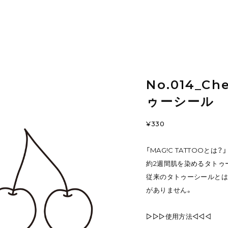
No.014_C
ゥーシール
¥330
「MAG!C TATTOOとは？」
約2週間肌を染めるタトゥ
従来のタトゥーシールとは
がありません。
▷▷▷使用方法◁◁◁