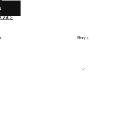
t
の方向け
NE
通報する