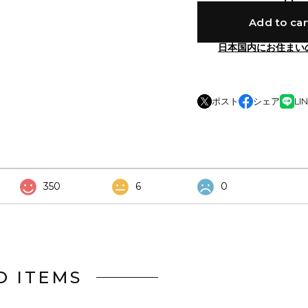
Add to car
日本国内にお住まい
ポスト
シェア
LI
350
6
0
D ITEMS