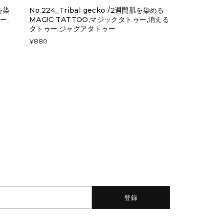
肌を染
No.224_Tribal gecko /2週間肌を染める
ー,
MAG!C TATTOO,マジックタトゥー,消える
タトゥー,ジャグアタトゥー
¥880
登録