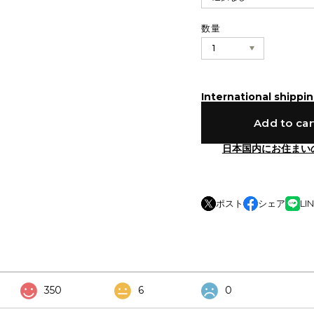
数量
International shippin
Add to car
日本国内にお住まい
ポスト
シェア
LI
350
6
0