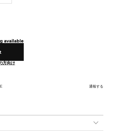
g available
t
の方向け
NE
通報する