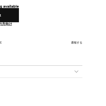
g available
t
の方向け
NE
通報する