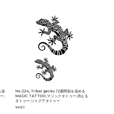
肌を染
No.224_Tribal gecko /2週間肌を染める
ー,
MAG!C TATTOO,マジックタトゥー,消える
タトゥー,ジャグアタトゥー
¥880