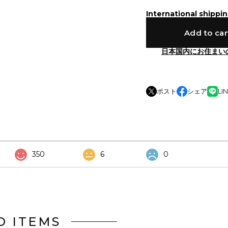
International shippin
Add to car
日本国内にお住まい
ポスト
シェア
LI
350
6
0
D ITEMS