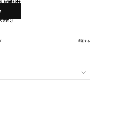
g available
t
の方向け
NE
通報する