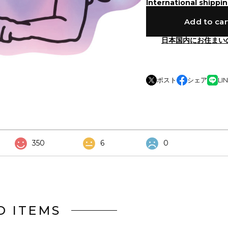
International shippin
Add to car
日本国内にお住まい
ポスト
シェア
LI
350
6
0
D ITEMS